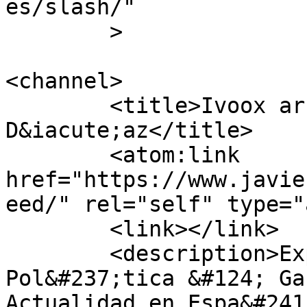
es/slash/"

	>

<channel>

	<title>Ivoox archivos - Javier Bustos 
D&iacute;az</title>

	<atom:link 
href="https://www.javie
eed/" rel="self" type="
	<link></link>

	<description>Experto en Comunicaci&#243;n 
Pol&#237;tica &#124; Ga
Actualidad en Espa&#241