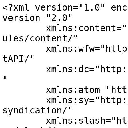
<?xml version="1.0" enc
version="2.0"

	xmlns:content="http://purl.org/rss/1.0/mod
ules/content/"

	xmlns:wfw="http://wellformedweb.org/Commen
tAPI/"

	xmlns:dc="http://purl.org/dc/elements/1.1/
"

	xmlns:atom="http://www.w3.org/2005/Atom"

	xmlns:sy="http://purl.org/rss/1.0/modules/
syndication/"

	xmlns:slash="http://purl.org/rss/1.0/modul