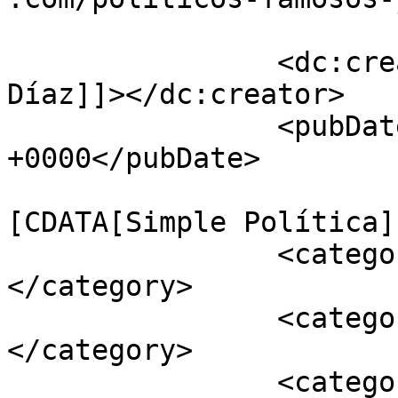
		<dc:creator><![CDATA[Javier Bustos 
Díaz]]></dc:creator>

		<pubDate>Mon, 27 Sep 2021 07:01:00 
+0000</pubDate>

				<catego
[CDATA[Simple Política]
		<category><![CDATA[Ivoox]]>
</category>

		<category><![CDATA[Podcast]]>
</category>

		<category><![CDATA[YouTube]]>