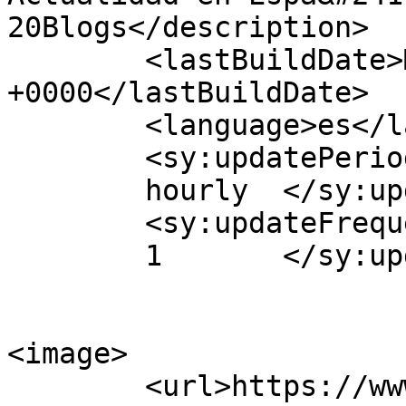
20Blogs</description>

	<lastBuildDate>Mon, 27 Sep 2021 07:01:00 
+0000</lastBuildDate>

	<language>es</language>

	<sy:updatePeriod>

	hourly	</sy:updatePeriod>

	<sy:updateFrequency>

	1	</sy:updateFrequency>

<image>

	<url>https://www.javierbustosdiaz.com/wp-