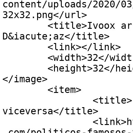
content/uploads/2020/03
32x32.png</url>

	<title>Ivoox archivos - Javier Bustos 
D&iacute;az</title>

	<link></link>

	<width>32</width>

	<height>32</height>

</image> 

	<item>

		<title>Políticos famosos&#8230; y 
viceversa</title>

		<link>https://www.javierbustosdiaz
.com/politicos-famosos-