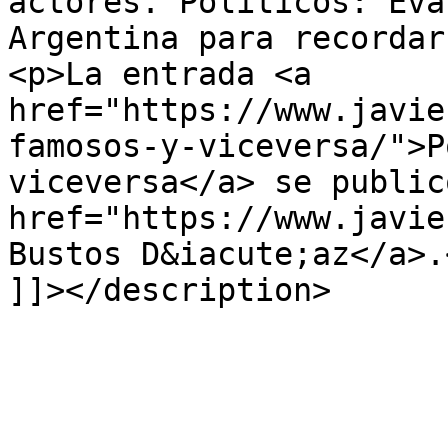
actores. Políticos: Eva
Argentina para recordar
<p>La entrada <a 
href="https://www.javie
famosos-y-viceversa/">P
viceversa</a> se public
href="https://www.javie
Bustos D&iacute;az</a>.<
]]></description>

			</item>