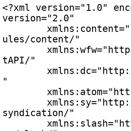
<?xml version="1.0" enc
version="2.0"

	xmlns:content="http://purl.org/rss/1.0/mod
ules/content/"

	xmlns:wfw="http://wellformedweb.org/Commen
tAPI/"

	xmlns:dc="http://purl.org/dc/elements/1.1/
"

	xmlns:atom="http://www.w3.org/2005/Atom"

	xmlns:sy="http://purl.org/rss/1.0/modules/
syndication/"

	xmlns:slash="http://purl.org/rss/1.0/modul