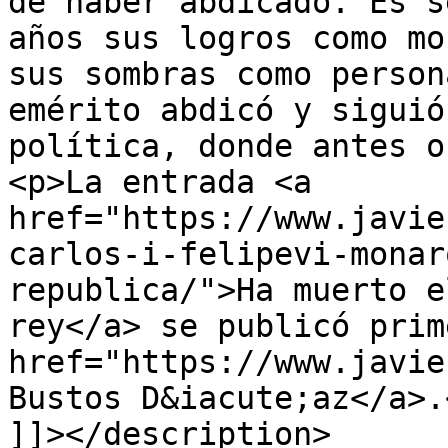
de haber abdicado. Es s
años sus logros como mo
sus sombras como person
emérito abdicó y siguió
política, donde antes o
<p>La entrada <a 
href="https://www.javie
carlos-i-felipevi-monar
republica/">Ha muerto e
rey</a> se publicó prim
href="https://www.javie
Bustos D&iacute;az</a>.<
]]></description>
