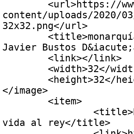
	<url>https://www.javierbustosdiaz.com/wp-
content/uploads/2020/03
32x32.png</url>

	<title>monarquía parlamentaria archivos - 
Javier Bustos D&iacute;
	<link></link>

	<width>32</width>

	<height>32</height>

</image> 

	<item>

		<title>Ha muerto el rey, larga 
vida al rey</title>

		<link>https://www.javierbustosdiaz