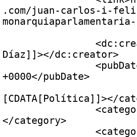
.com/juan-carlos-i-feli
monarquiaparlamentaria-
		<dc:creator><![CDATA[Javier Bustos 
Díaz]]></dc:creator>

		<pubDate>Thu, 06 Aug 2020 09:20:27 
+0000</pubDate>

				<catego
[CDATA[Política]]></cat
		<category><![CDATA[Felipe VI]]>
</category>

		<category><![CDATA[Juan Carlos 