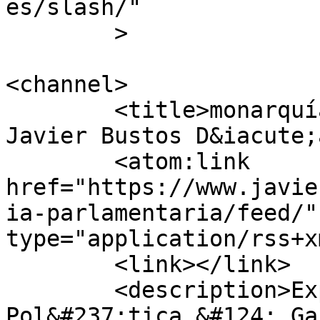
es/slash/"

	>

<channel>

	<title>monarquía parlamentaria archivos - 
Javier Bustos D&iacute;
	<atom:link 
href="https://www.javie
ia-parlamentaria/feed/"
type="application/rss+x
	<link></link>

	<description>Experto en Comunicaci&#243;n 
Pol&#237;tica &#124; Ga