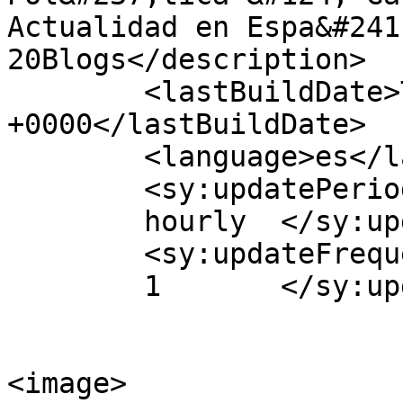
Actualidad en Espa&#241
20Blogs</description>

	<lastBuildDate>Thu, 06 Aug 2020 09:20:27 
+0000</lastBuildDate>

	<language>es</language>

	<sy:updatePeriod>

	hourly	</sy:updatePeriod>

	<sy:updateFrequency>

	1	</sy:updateFrequency>

<image>
