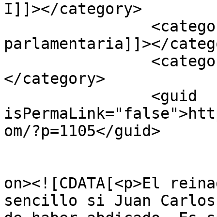
I]]></category>

		<category><![CDATA[monarquía 
parlamentaria]]></catego
		<category><![CDATA[república]]>
</category>

		<guid 
isPermaLink="false">htt
om/?p=1105</guid>

					<de
on><![CDATA[<p>El reina
sencillo si Juan Carlos