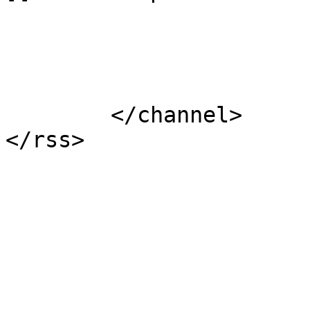
			</item>
	</channel>
