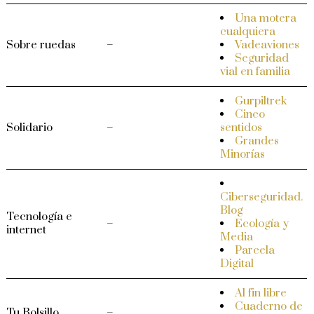
Una motera
cualquiera
Sobre ruedas
–
Vadeaviones
Seguridad
vial en familia
Gurpiltrek
Cinco
Solidario
–
sentidos
Grandes
Minorías
Ciberseguridad.
Blog
Tecnología e
–
Ecología y
internet
Media
Parcela
Digital
Al fin libre
Cuaderno de
Tu Bolsillo
–