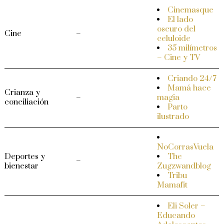
Cinemasque
El lado
oscuro del
Cine
–
celuloide
35 milímetros
– Cine y TV
Criando 24/7
Mamá hace
Crianza y
–
magia
conciliación
Parto
ilustrado
NoCorrasVuela
Deportes y
The
–
bienestar
Zugzwandblog
Tribu
Mamafit
Eli Soler –
Educando