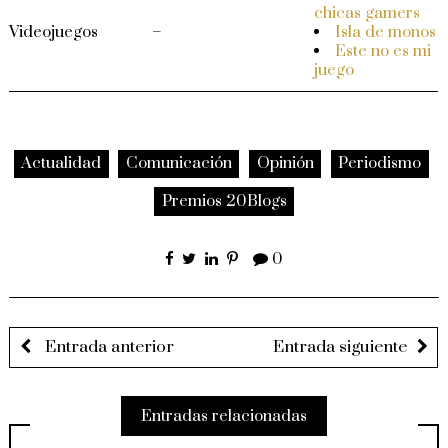
chicas gamers
Videojuegos
–
Isla de monos
Este no es mi
juego
Actualidad
Comunicación
Opinión
Periodismo
Premios 20Blogs
0
Entrada anterior
Entrada siguiente
Entradas relacionadas